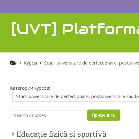
Перейти к основному содержанию
[UVT] Platform
Курсы
Studii universitare de perfecţionare, postuniver
Категории курсов:
arch Courses
Применить
Educație fizică și sportivă