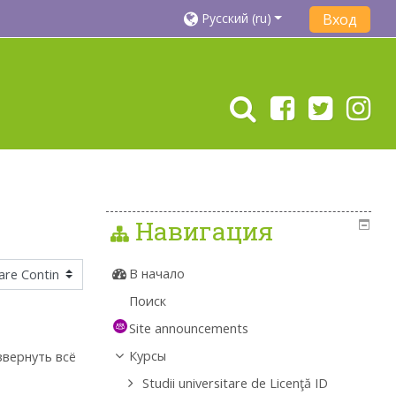
Русский ‎(ru)‎
Вход
Навигация
В начало
Поиск
Site announcements
Курсы
звернуть всё
Studii universitare de Licenţă ID