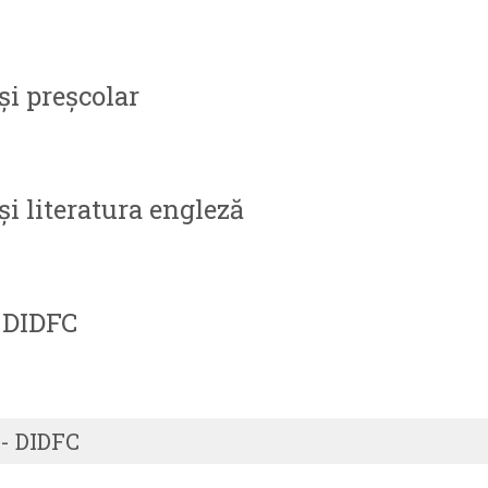
i preșcolar
i literatura engleză
: DIDFC
- DIDFC