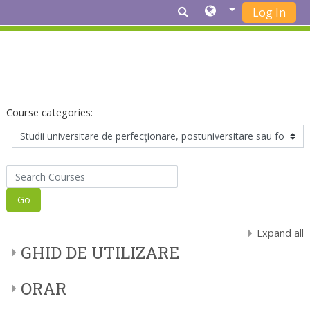
Log In
Skip to main content
Course categories:
Search Courses
Go
Expand all
GHID DE UTILIZARE
ORAR