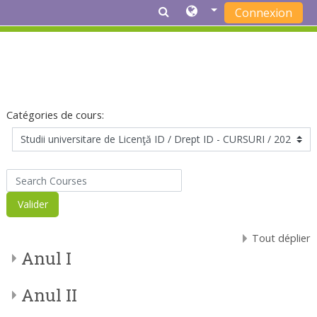
Connexion
Passer au contenu principal
Catégories de cours:
Search Courses
Valider
Tout déplier
Anul I
Anul II