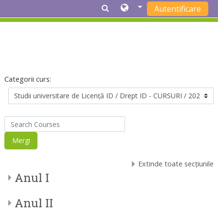
Autentificare
Sari la conţinutul principal
Categorii curs:
Search Courses
Mergi
Extinde toate secțiunile
Anul I
Anul II