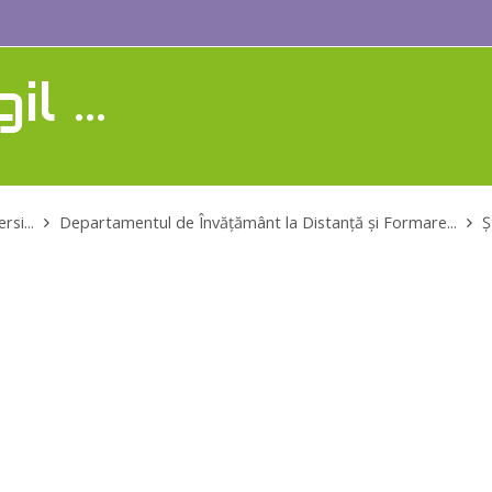
l ...
rsi...
Departamentul de Învăţământ la Distanţă şi Formare...
Ș