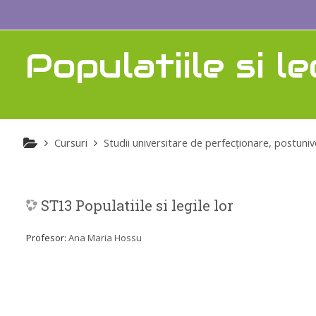
Sari la conţinutul principal
Populatiile si legi
Cursuri
Studii universitare de perfecţionare, postunive
ST13 Populatiile si legile lor
Profesor:
Ana Maria Hossu