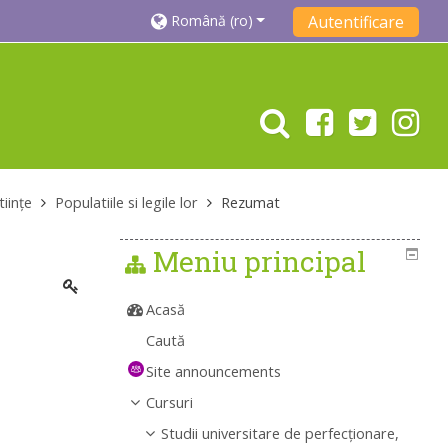
Română ‎(ro)‎
Autentificare
tiințe
Populatiile si legile lor
Rezumat
Meniu principal
Acasă
Caută
Site announcements
Cursuri
Studii universitare de perfecţionare,