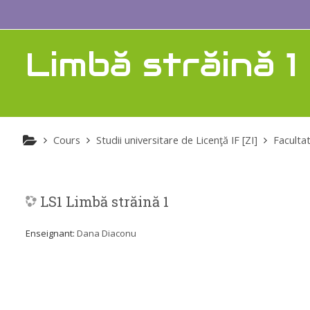
Passer au contenu principal
Limbă străină 1
Cours
Studii universitare de Licenţă IF [ZI]
Facultat
LS1 Limbă străină 1
Enseignant:
Dana Diaconu