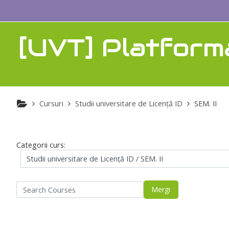
Sari la conţinutul principal
[UVT] Platform
Cursuri
Studii universitare de Licenţă ID
SEM. II
Categorii curs:
arch Courses
Mergi