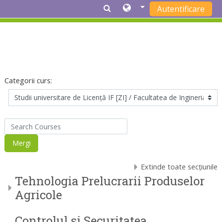
Autentificare
Sari la conţinutul principal
Categorii curs:
Search Courses
Mergi
Extinde toate secțiunile
Tehnologia Prelucrarii Produselor
Agricole
Controlul si Securitatea