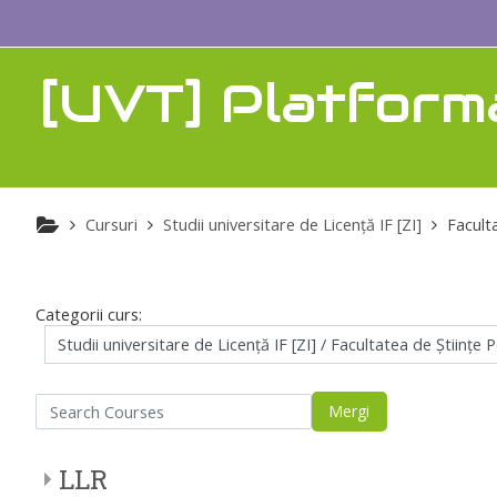
Sari la conţinutul principal
[UVT] Platform
Cursuri
Studii universitare de Licenţă IF [ZI]
Facult
Categorii curs:
arch Courses
Mergi
LLR