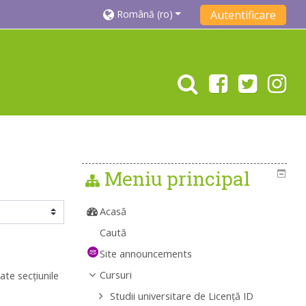
Română ‎(ro)‎
Autentificare
Meniu principal
Acasă
Caută
Site announcements
Cursuri
ate secțiunile
Studii universitare de Licenţă ID