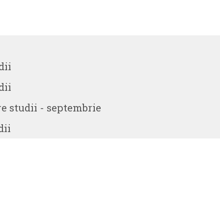
dii
dii
 studii - septembrie
dii