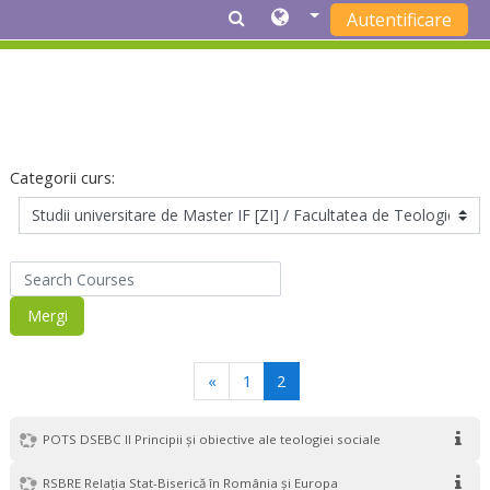
Autentificare
Sari la conţinutul principal
Categorii curs:
Search Courses
Mergi
Anterior
(actual)
«
1
2
POTS DSEBC II Principii și obiective ale teologiei sociale
RSBRE Relația Stat-Biserică în România și Europa