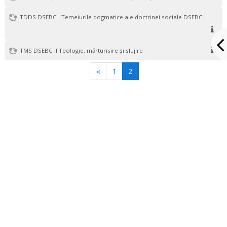
TDDS DSEBC I Temeiurile dogmatice ale doctrinei sociale DSEBC I
TMS DSEBC II Teologie, mărturisire și slujire
Anterior
(actual)
«
1
2