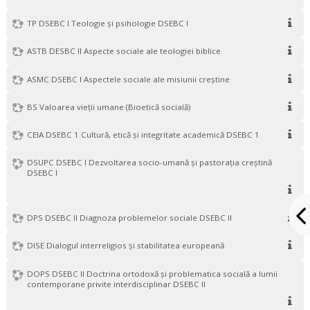
TP DSEBC I Teologie și psihologie DSEBC I
ASTB DESBC II Aspecte sociale ale teologiei biblice
ASMC DSEBC I Aspectele sociale ale misiunii creştine
BS Valoarea vieții umane (Bioetică socială)
CEIA DSEBC 1 Cultură, etică și integritate academică DSEBC 1
DSUPC DSEBC I Dezvoltarea socio-umană și pastorația creștină
DSEBC I
DPS DSEBC II Diagnoza problemelor sociale DSEBC II
DISE Dialogul interreligios și stabilitatea europeană
DOPS DSEBC II Doctrina ortodoxă şi problematica socială a lumii
contemporane privite interdisciplinar DSEBC II