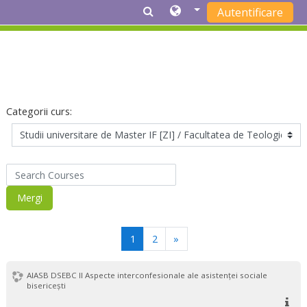
Autentificare
Sari la conţinutul principal
Categorii curs:
Search Courses
Mergi
(actual)
Următorul
1
2
»
AIASB DSEBC II Aspecte interconfesionale ale asistenței sociale
bisericești