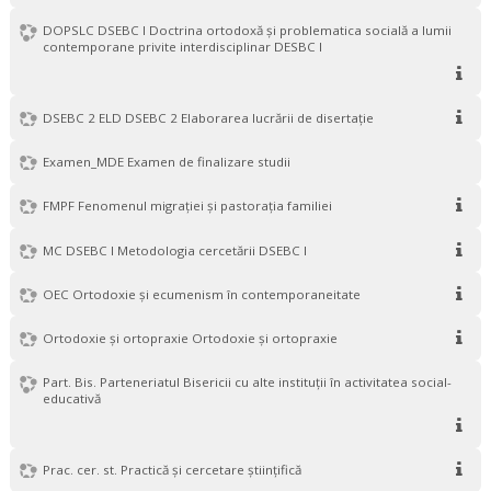
DOPSLC DSEBC I Doctrina ortodoxă şi problematica socială a lumii
contemporane privite interdisciplinar DESBC I
DSEBC 2 ELD DSEBC 2 Elaborarea lucrării de disertație
Examen_MDE Examen de finalizare studii
FMPF Fenomenul migrației și pastorația familiei
MC DSEBC I Metodologia cercetării DSEBC I
OEC Ortodoxie și ecumenism în contemporaneitate
Ortodoxie și ortopraxie Ortodoxie și ortopraxie
Part. Bis. Parteneriatul Bisericii cu alte instituţii în activitatea social-
educativă
Prac. cer. st. Practică şi cercetare ştiinţifică