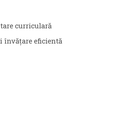
are curriculară
i învăţare eficientă