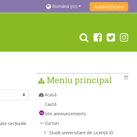
Română ‎(ro)‎
Autentificare
Meniu principal
Acasă
Caută
Site announcements
Cursuri
ate secțiunile
Studii universitare de Licenţă ID