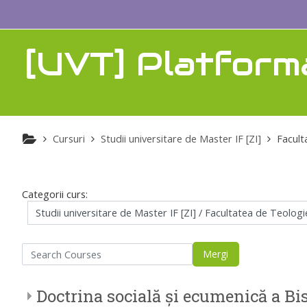
Sari la conţinutul principal
[UVT] Platform
Cursuri
Studii universitare de Master IF [ZI]
Facult
Categorii curs:
arch Courses
Mergi
Doctrina socială şi ecumenică a Bi