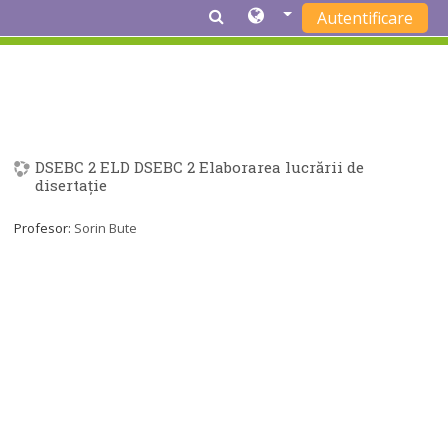
Autentificare
Sari la conţinutul principal
DSEBC 2 ELD DSEBC 2 Elaborarea lucrării de
disertație
Profesor:
Sorin Bute